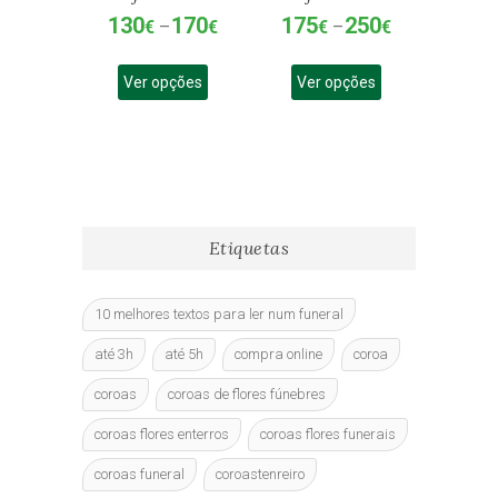
130
170
175
250
Price
Price
€
–
€
€
–
€
range:
range:
This
This
130€
175€
Ver opções
product
Ver opções
product
through
through
has
has
170€
250€
multiple
multiple
variants.
variants.
The
The
options
options
may
may
Etiquetas
be
be
chosen
chosen
on
on
10 melhores textos para ler num funeral
the
the
product
product
até 3h
até 5h
compra online
coroa
page
page
coroas
coroas de flores fúnebres
coroas flores enterros
coroas flores funerais
coroas funeral
coroastenreiro