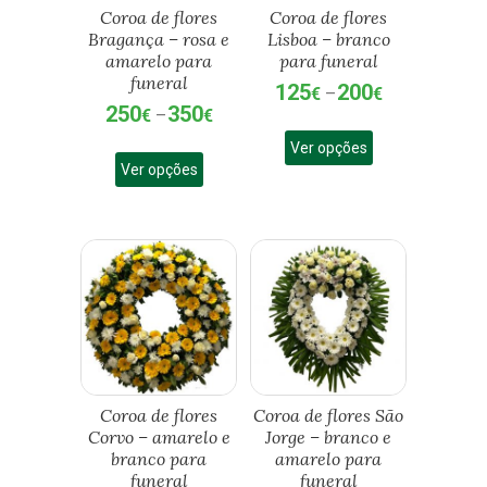
Coroa de flores
Coroa de flores
Bragança – rosa e
Lisboa – branco
amarelo para
para funeral
funeral
125
200
Price
€
–
€
250
350
Price
range:
€
–
€
This
range:
125€
This
Ver opções
product
250€
through
Ver opções
product
has
through
200€
has
multiple
350€
multiple
variants.
variants.
The
The
options
options
may
may
be
be
chosen
chosen
on
on
the
the
product
Coroa de flores
Coroa de flores São
product
Corvo – amarelo e
Jorge – branco e
page
branco para
amarelo para
page
funeral
funeral