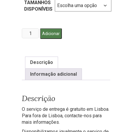
TAMANHOS
DISPONÍVEIS
Quantidade
Adicionar
de
Coroa
de
flores
Descrição
Porto
-
Informação adicional
branco
para
funeral
Descrição
O serviço de entrega é gratuito em Lisboa.
Para fora de Lisboa, contacte-nos para
mais informações.
Disponibilizamos igualmente o serviço de