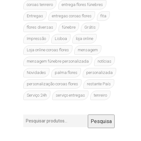
coroas tenreiro
entrega flores fúnebres
Entregas
entregas coroas flores
fita
flores diversas
fúnebre
Grátis
Impressão
Lisboa
loja online
Loja online coroas flores
mensagem
mensagem fúnebre personalizada
notícias
Novidades
palma flores
personalizada
personalização coroas flores
restante País
Serviço 24h
serviço entregas
tenreiro
Pesquisar
Pesquisa
por: