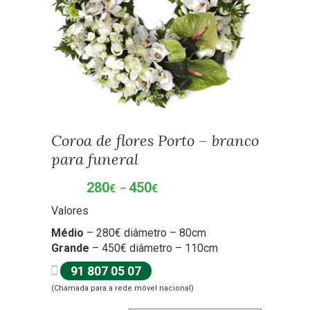
Coroa de flores Porto – branco
para funeral
280
450
Price
€
–
€
range:
Valores
280€
through
Médio
– 280€ diâmetro – 80cm
450€
Grande
– 450€ diâmetro – 110cm
91 807 05 07
(Chamada para a rede móvel nacional)