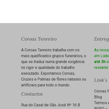
Coroas Tenreiro
Entre
A Coroas Tenreiro trabalha com os
As noss
mais qualificados grupos funerários, o
em Lisbo
que se traduz numa grande exigência
até 3h
e
no rigor e qualidade do trabalho
restante
executado. Exportamos Coroas,
Cruzes e Palmas de flores naturais ou
Link´s
artificiais para todo o mundo.
Coroas F
Contactos
Blog
Termos 
Rua do Casal de São José Nº 16 B
RGPD – 