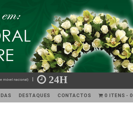
24H
|
e móvel nacional)
NDAS
DESTAQUES
CONTACTOS
0 ITENS
0