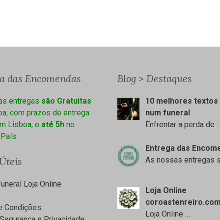
ga das Encomendas
Blog > Destaques
as entregas
são Gratuitas
10 melhores textos 
a, com prazos de entrega:
num funeral
m Lisboa, e
até 5h
no
Enfrentar a perda de
 País.
Entrega das Encom
 Úteis
As nossas entregas 
uneral Loja Online
Loja Online
coroastenreiro.co
e Condições
Loja Online
…
Segurança e Privacidade