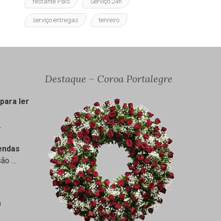
restante País
Serviço 24h
serviço entregas
tenreiro
Destaque – Coroa Portalegre
para ler
…
endas
são
…
m