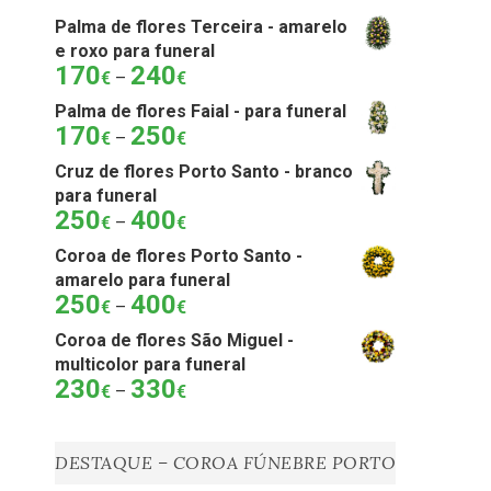
Palma de flores Terceira - amarelo
e roxo para funeral
170
240
Price
€
–
€
range:
Palma de flores Faial - para funeral
170€
170
250
Price
€
–
€
through
range:
240€
Cruz de flores Porto Santo - branco
170€
para funeral
through
250
400
Price
€
–
€
250€
range:
Coroa de flores Porto Santo -
250€
amarelo para funeral
through
250
400
Price
€
–
€
400€
range:
Coroa de flores São Miguel -
250€
multicolor para funeral
through
230
330
Price
€
–
€
400€
range:
230€
through
DESTAQUE – COROA FÚNEBRE PORTO
330€