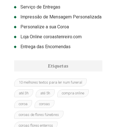
Serviço de Entregas
Impressão de Mensagem Personalizada
Personalize a sua Coroa
Loja Online coroastenreiro.com
Entrega das Encomendas
Etiquetas
10 melhores textos para ler num funeral
até 3h
até 5h
compra online
coroa
coroas
coroas de flores fúnebres
coroas flores enterros