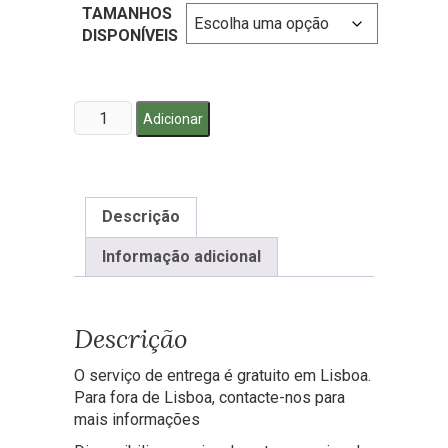
TAMANHOS
DISPONÍVEIS
Quantidade
Adicionar
de
Palma
de
flores
Descrição
Terceira
-
Informação adicional
amarelo
e
roxo
para
Descrição
funeral
O serviço de entrega é gratuito em Lisboa.
Para fora de Lisboa, contacte-nos para
mais informações