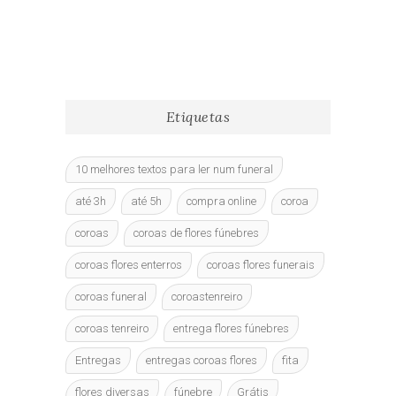
has
has
240€
350€
multiple
multiple
variants.
variants.
The
The
options
options
may
may
Etiquetas
be
be
chosen
chosen
on
on
10 melhores textos para ler num funeral
the
the
product
product
até 3h
até 5h
compra online
coroa
page
page
coroas
coroas de flores fúnebres
coroas flores enterros
coroas flores funerais
coroas funeral
coroastenreiro
coroas tenreiro
entrega flores fúnebres
Entregas
entregas coroas flores
fita
flores diversas
fúnebre
Grátis