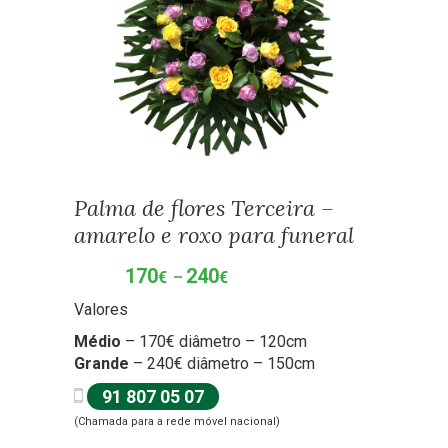
Palma de flores Terceira –
amarelo e roxo para funeral
170
240
Price
€
–
€
range:
Valores
170€
through
Médio
– 170€ diâmetro – 120cm
240€
Grande
– 240€ diâmetro – 150cm
91 807 05 07
(Chamada para a rede móvel nacional)