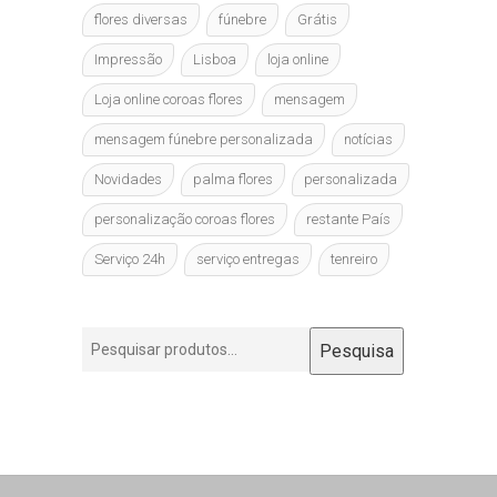
flores diversas
fúnebre
Grátis
Impressão
Lisboa
loja online
Loja online coroas flores
mensagem
mensagem fúnebre personalizada
notícias
Novidades
palma flores
personalizada
personalização coroas flores
restante País
Serviço 24h
serviço entregas
tenreiro
Pesquisar
Pesquisa
por: