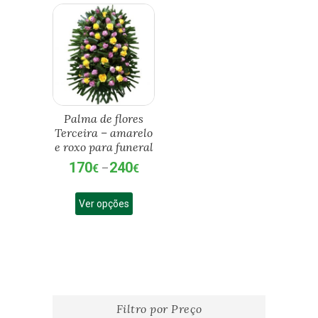
Palma de flores
Terceira – amarelo
e roxo para funeral
170
240
Price
€
–
€
range:
This
170€
Ver opções
product
through
has
240€
multiple
variants.
The
options
may
Filtro por Preço
be