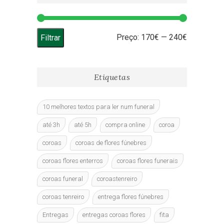
chosen
on
the
Preço
Preço
Preço:
170€
—
240€
Filtrar
product
page
mínimo
máximo
Etiquetas
10 melhores textos para ler num funeral
até 3h
até 5h
compra online
coroa
coroas
coroas de flores fúnebres
coroas flores enterros
coroas flores funerais
coroas funeral
coroastenreiro
coroas tenreiro
entrega flores fúnebres
Entregas
entregas coroas flores
fita