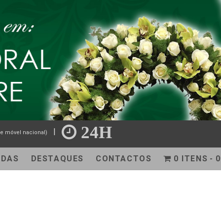
24H
|
e móvel nacional)
NDAS
DESTAQUES
CONTACTOS
0 ITENS
0