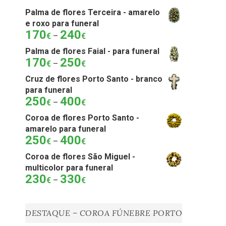
Palma de flores Terceira - amarelo
e roxo para funeral
170
240
Price
€
–
€
range:
Palma de flores Faial - para funeral
170€
170
250
Price
€
–
€
through
range:
240€
Cruz de flores Porto Santo - branco
170€
para funeral
through
250
400
Price
€
–
€
250€
range:
Coroa de flores Porto Santo -
250€
amarelo para funeral
through
250
400
Price
€
–
€
400€
range:
Coroa de flores São Miguel -
250€
multicolor para funeral
through
230
330
Price
€
–
€
400€
range:
230€
through
DESTAQUE – COROA FÚNEBRE PORTO
330€