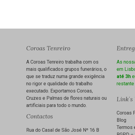
Coroas Tenreiro
Entre
A Coroas Tenreiro trabalha com os
As noss
mais qualificados grupos funerários, o
em Lisbo
que se traduz numa grande exigência
até 3h
e
no rigor e qualidade do trabalho
restante
executado. Exportamos Coroas,
Cruzes e Palmas de flores naturais ou
Link´s
artificiais para todo o mundo.
Coroas F
Contactos
Blog
Termos 
Rua do Casal de São José Nº 16 B
RGPD – 