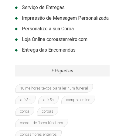
Serviço de Entregas
Impressão de Mensagem Personalizada
Personalize a sua Coroa
Loja Online coroastenreiro.com
Entrega das Encomendas
Etiquetas
10 melhores textos para ler num funeral
até 3h
até 5h
compra online
coroa
coroas
coroas de flores fúnebres
coroas flores enterros