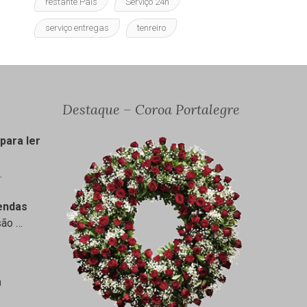
restante País
Serviço 24h
serviço entregas
tenreiro
Destaque – Coroa Portalegre
para ler
…
endas
são
…
m