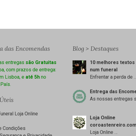
ga das Encomendas
Blog > Destaques
as entregas
são Gratuitas
10 melhores textos 
a, com prazos de entrega:
num funeral
m Lisboa, e
até 5h
no
Enfrentar a perda de
 País.
Entrega das Encom
 Úteis
As nossas entregas 
uneral Loja Online
Loja Online
coroastenreiro.co
e Condições
Loja Online
…
Segurança e Privacidade