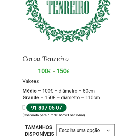
Coroa Tenreiro
100
150
Price
€
–
€
range:
Valores
100€
through
Médio
– 100€ – diâmetro – 80cm
150€
Grande
– 150€ – diâmetro – 110cm
91 807 05 07
(Chamada para a rede móvel nacional)
TAMANHOS
DISPONÍVEIS