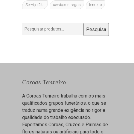
Serviço 24h
serviço entregas
tenreiro
Pesquisar
Pesquisa
por:
Coroas Tenreiro
A Coroas Tenreiro trabalha com os mais
qualificados grupos funerários, o que se
traduz numa grande exigência no rigor e
qualidade do trabalho executado.
Exportamos Coroas, Cruzes e Palmas de
flores naturais ou artificiais para todo o