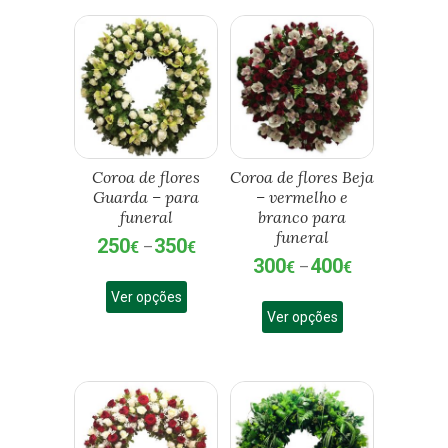
Coroa de flores
Coroa de flores Beja
Guarda – para
– vermelho e
funeral
branco para
funeral
250
350
Price
€
–
€
300
400
Price
range:
€
–
€
This
range:
250€
This
Ver opções
product
300€
through
Ver opções
product
has
through
350€
has
multiple
400€
multiple
variants.
variants.
The
The
options
options
may