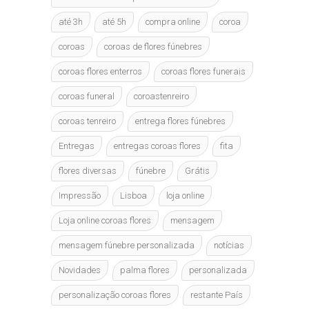
the
product
product
page
até 3h
até 5h
compra online
coroa
page
coroas
coroas de flores fúnebres
coroas flores enterros
coroas flores funerais
coroas funeral
coroastenreiro
coroas tenreiro
entrega flores fúnebres
Entregas
entregas coroas flores
fita
flores diversas
fúnebre
Grátis
Impressão
Lisboa
loja online
Loja online coroas flores
mensagem
mensagem fúnebre personalizada
notícias
Novidades
palma flores
personalizada
personalização coroas flores
restante País