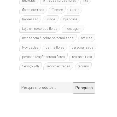
Entregas
entregas coroas flores
fita
flores diversas
fúnebre
Grátis
Impressão
Lisboa
loja online
Loja online coroas flores
mensagem
mensagem fúnebre personalizada
notícias
Novidades
palma flores
personalizada
personalização coroas flores
restante País
Serviço 24h
serviço entregas
tenreiro
Pesquisar
Pesquisa
por: