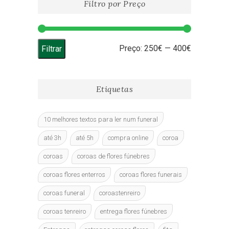
Filtro por Preço
be
chosen
on
the
Preço
Preço
Preço:
250€
—
400€
Filtrar
product
page
mínimo
máximo
Etiquetas
10 melhores textos para ler num funeral
até 3h
até 5h
compra online
coroa
coroas
coroas de flores fúnebres
coroas flores enterros
coroas flores funerais
coroas funeral
coroastenreiro
coroas tenreiro
entrega flores fúnebres