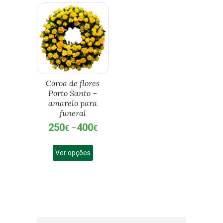
Coroa de flores
Porto Santo –
amarelo para
funeral
250
400
Price
€
–
€
range:
This
250€
Ver opções
product
through
has
400€
multiple
variants.
The
options
may