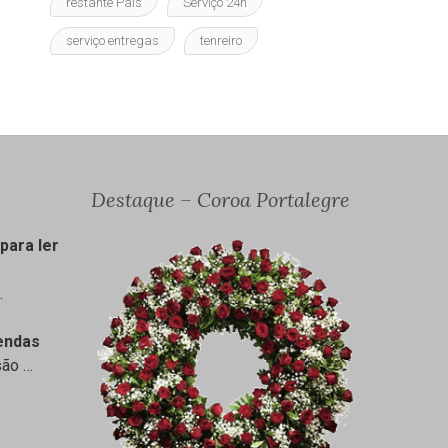
restante País
Serviço 24h
serviço entregas
tenreiro
Destaque – Coroa Portalegre
para ler
…
endas
são
…