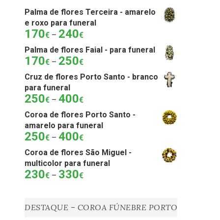
Palma de flores Terceira - amarelo
e roxo para funeral
170
240
Price
€
–
€
range:
Palma de flores Faial - para funeral
170€
170
250
Price
€
–
€
through
range:
240€
Cruz de flores Porto Santo - branco
170€
para funeral
through
250
400
Price
€
–
€
250€
range:
Coroa de flores Porto Santo -
250€
amarelo para funeral
through
250
400
Price
€
–
€
400€
range:
Coroa de flores São Miguel -
250€
multicolor para funeral
through
230
330
Price
€
–
€
400€
range:
230€
through
DESTAQUE – COROA FÚNEBRE PORTO
330€