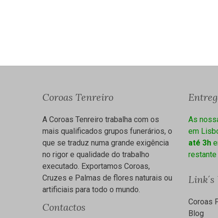
Coroas Tenreiro
Entre
A Coroas Tenreiro trabalha com os
As noss
mais qualificados grupos funerários, o
em Lisbo
que se traduz numa grande exigência
até 3h
e
no rigor e qualidade do trabalho
restante
executado. Exportamos Coroas,
Cruzes e Palmas de flores naturais ou
Link´s
artificiais para todo o mundo.
Coroas F
Contactos
Blog