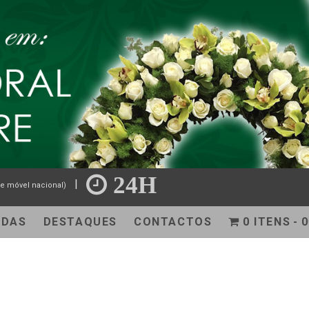
24H
|
e móvel nacional)
NDAS
DESTAQUES
CONTACTOS
0 ITENS
0