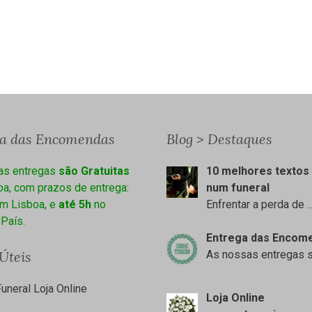
ga das Encomendas
Blog > Destaques
as entregas
são Gratuitas
10 melhores textos 
a, com prazos de entrega:
num funeral
m Lisboa, e
até 5h
no
Enfrentar a perda de
 País.
Entrega das Encom
 Úteis
As nossas entregas 
uneral Loja Online
Loja Online