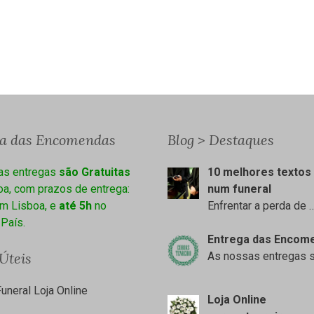
ga das Encomendas
Blog > Destaques
as entregas
são Gratuitas
10 melhores textos 
a, com prazos de entrega:
num funeral
m Lisboa, e
até 5h
no
Enfrentar a perda de
 País.
Entrega das Encom
 Úteis
As nossas entregas 
uneral Loja Online
Loja Online