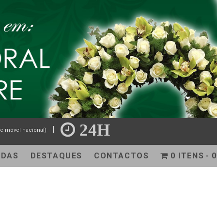
24H
|
e móvel nacional)
NDAS
DESTAQUES
CONTACTOS
0 ITENS
0