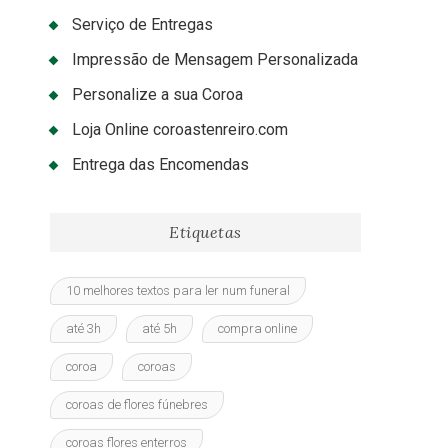
Serviço de Entregas
Impressão de Mensagem Personalizada
Personalize a sua Coroa
Loja Online coroastenreiro.com
Entrega das Encomendas
Etiquetas
10 melhores textos para ler num funeral
até 3h
até 5h
compra online
coroa
coroas
coroas de flores fúnebres
coroas flores enterros