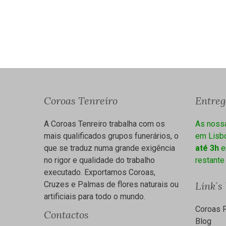
Coroas Tenreiro
Entre
A Coroas Tenreiro trabalha com os
As noss
mais qualificados grupos funerários, o
em Lisbo
que se traduz numa grande exigência
até 3h
e
no rigor e qualidade do trabalho
restante
executado. Exportamos Coroas,
Cruzes e Palmas de flores naturais ou
Link´s
artificiais para todo o mundo.
Coroas F
Contactos
Blog