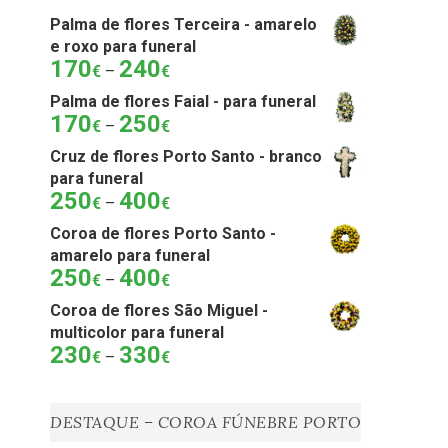
Palma de flores Terceira - amarelo
e roxo para funeral
170
240
Price
€
–
€
range:
Palma de flores Faial - para funeral
170€
170
250
Price
€
–
€
through
range:
240€
Cruz de flores Porto Santo - branco
170€
para funeral
through
250
400
Price
€
–
€
250€
range:
Coroa de flores Porto Santo -
250€
amarelo para funeral
through
250
400
Price
€
–
€
400€
range:
Coroa de flores São Miguel -
250€
multicolor para funeral
through
230
330
Price
€
–
€
400€
range:
230€
through
DESTAQUE – COROA FÚNEBRE PORTO
330€