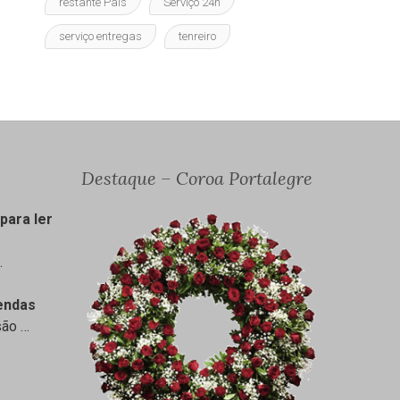
restante País
Serviço 24h
serviço entregas
tenreiro
Destaque – Coroa Portalegre
para ler
…
endas
são
…